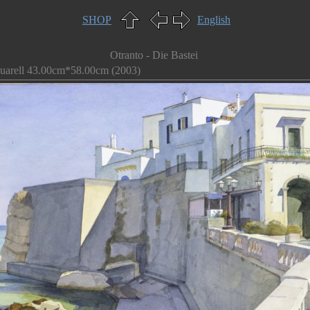
SHOP
English
Otranto - Die Bastei
uarell 43.00cm*58.00cm (2003)