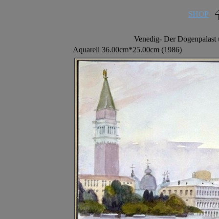
SHOP
Venedig- Der Dogenpalast
Aquarell 36.00cm*25.00cm (1986)